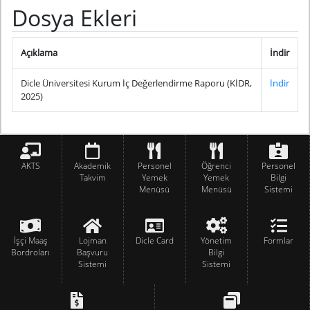
Dosya Ekleri
Açıklama
İndir
Dicle Üniversitesi Kurum İç Değerlendirme Raporu (KİDR,
İndir
2025)
AKTS
Akademik
Personel
Öğrenci
Personel
Takvim
Yemek
Yemek
Bilgi
Menüsü
Menüsü
Sistemi
İşçi Maaş
Lojman
Dicle Card
Yönetim
Formlar
Bordroları
Başvuru
Bilgi
Sistemi
Sistemi