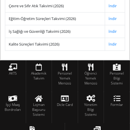
Çevre ve Sıfır Atık Takvimi (2026)
İndir
Eğitim-Öğretim Süreçleri Takvimi (2026)
İndir
İş Sağlığı ve Güvenliği Takvimi (2026)
İndir
Kalite Süreçleri Takvimi (2026)
İndir
AKTS
Akademik
Personel
Öğrenci
Personel
Takvim
Yemek
Yemek
Bilgi
Menüsü
Menüsü
Sistemi
İşçi Maaş
Lojman
Dicle Card
Yönetim
Formlar
Bordroları
Başvuru
Bilgi
Sistemi
Sistemi