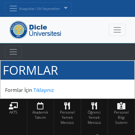
Kısayollar / Dil Seçenekleri
FORMLAR
Formlar İçin
Tıklayınız
AKTS
Akademik
Personel
Öğrenci
Personel
Takvim
Yemek
Yemek
Bilgi
Menüsü
Menüsü
Sistemi