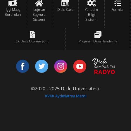
İşçi Maaş
Lojman
Dicle Card
Yönetim
Formlar
Bordroları
Başvuru
Bilgi
Sistemi
Sistemi
Ek Ders Otomasyonu
Program Değerlendirme
©2020 - 2025 Dicle Üniversitesi.
KVKK Aydınlatma Metni