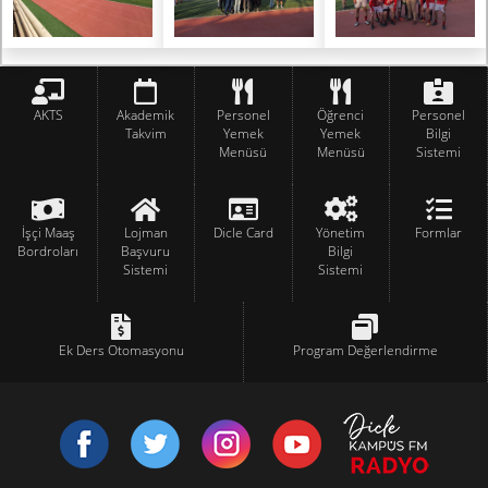
AKTS
Akademik
Personel
Öğrenci
Personel
Takvim
Yemek
Yemek
Bilgi
Menüsü
Menüsü
Sistemi
İşçi Maaş
Lojman
Dicle Card
Yönetim
Formlar
Bordroları
Başvuru
Bilgi
Sistemi
Sistemi
Ek Ders Otomasyonu
Program Değerlendirme