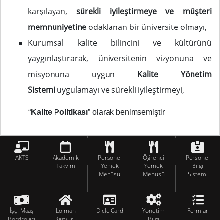
karşılayan,
sürekli iyileştirmeye ve müşteri
memnuniyetine
odaklanan bir üniversite olmayı,
Kurumsal kalite bilincini ve kültürünü
yaygınlaştırarak, üniversitenin vizyonuna ve
misyonuna uygun
Kalite Yönetim
Sistemi
uygulamayı ve sürekli iyileştirmeyi,
“
Kalite Politikası
” olarak benimsemiştir.
AKTS
Akademik
Personel
Öğrenci
Personel
Takvim
Yemek
Yemek
Bilgi
Menüsü
Menüsü
Sistemi
İşçi Maaş
Lojman
Dicle Card
Yönetim
Formlar
Bordroları
Başvuru
Bilgi