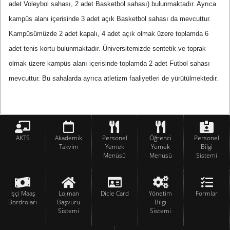
adet Voleybol sahası,
2 adet Basketbol sahası)
bulunmaktadır. Ayrıca
kampüs alanı içerisinde
3 adet açık Basketbol sahası
da mevcuttur.
Kampüsümüzde
2 adet kapalı, 4 adet açık
olmak üzere toplamda
6
adet tenis kortu
bulunmaktadır. Üniversitemizde sentetik ve toprak
olmak üzere kampüs alanı içerisinde toplamda
2 adet Futbol sahası
mevcuttur. Bu sahalarda ayrıca atletizm faaliyetleri de yürütülmektedir.
AKTS
Akademik
Personel
Öğrenci
Personel
Takvim
Yemek
Yemek
Bilgi
Menüsü
Menüsü
Sistemi
İşçi Maaş
Lojman
Dicle Card
Yönetim
Formlar
Bordroları
Başvuru
Bilgi
Sistemi
Sistemi