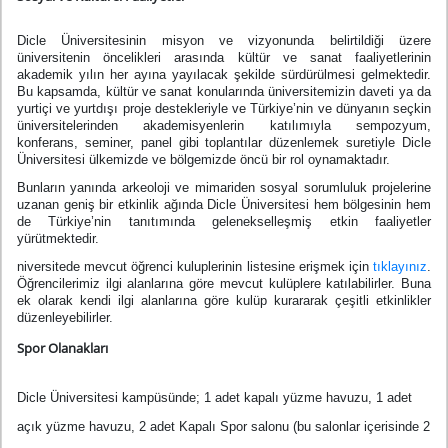
Dicle Üniversitesinin misyon ve vizyonunda belirtildiği üzere
üniversitenin öncelikleri arasında kültür ve sanat faaliyetlerinin
akademik yılın her ayına yayılacak şekilde sürdürülmesi gelmektedir.
Bu kapsamda, kültür ve sanat konularında üniversitemizin daveti ya da
yurtiçi ve yurtdışı proje destekleriyle ve Türkiye’nin ve dünyanın seçkin
üniversitelerinden akademisyenlerin katılımıyla sempozyum,
konferans, seminer, panel gibi toplantılar düzenlemek suretiyle Dicle
Üniversitesi ülkemizde ve bölgemizde öncü bir rol oynamaktadır.
Bunların yanında arkeoloji ve mimariden sosyal sorumluluk projelerine
uzanan geniş bir etkinlik ağında Dicle Üniversitesi hem bölgesinin hem
de Türkiye’nin tanıtımında gelenekselleşmiş etkin faaliyetler
yürütmektedir.
niversitede mevcut öğrenci kuluplerinin listesine erişmek için
tıklayınız
.
Öğrencilerimiz ilgi alanlarına göre mevcut kulüplere katılabilirler. Buna
ek olarak kendi ilgi alanlarına göre kulüp kurararak çeşitli etkinlikler
düzenleyebilirler.
Spor Olanakları
Dicle Üniversitesi
kampüsünde;
1 adet kapalı yüzme havuzu, 1 adet
açık yüzme havuzu, 2 adet Kapalı Spor salonu (b
u salonlar içerisinde
2