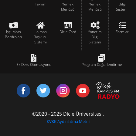
Takvim
Yemek
Yemek
Bilgi
Menüsü
Menüsü
Sistemi
İşçi Maaş
Lojman
Dicle Card
Yönetim
Formlar
Bordroları
Başvuru
Bilgi
Sistemi
Sistemi
Ek Ders Otomasyonu
Program Değerlendirme
©2020 - 2025 Dicle Üniversitesi.
KVKK Aydınlatma Metni