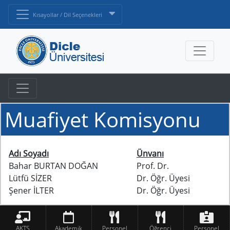
Kısayollar / Dil Seçenekleri
Muafiyet Komisyonu
Adı Soyadı
Ünvanı
Bahar BURTAN DOĞAN
Prof. Dr.
Lütfü SİZER
Dr. Öğr. Üyesi
Şener İLTER
Dr. Öğr. Üyesi
AKTS
Akademik
Personel
Öğrenci
Personel