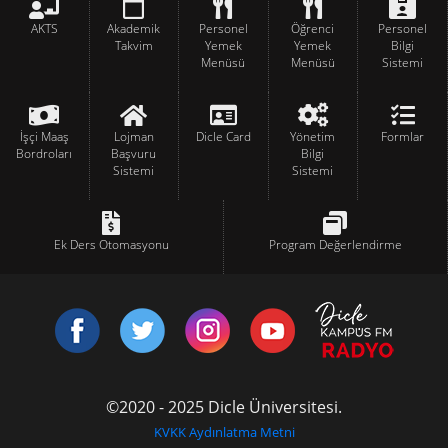
AKTS
Akademik
Personel
Öğrenci
Personel
Takvim
Yemek
Yemek
Bilgi
Menüsü
Menüsü
Sistemi
İşçi Maaş
Lojman
Dicle Card
Yönetim
Formlar
Bordroları
Başvuru
Bilgi
Sistemi
Sistemi
Ek Ders Otomasyonu
Program Değerlendirme
©2020 - 2025 Dicle Üniversitesi.
KVKK Aydınlatma Metni