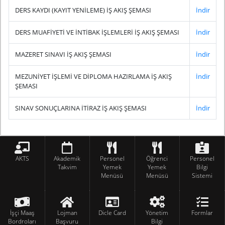
DERS KAYDI (KAYIT YENİLEME) İŞ AKIŞ ŞEMASI
İndir
DERS MUAFİYETİ VE İNTİBAK İŞLEMLERİ İŞ AKIŞ ŞEMASI
İndir
MAZERET SINAVI İŞ AKIŞ ŞEMASI
İndir
MEZUNİYET İŞLEMİ VE DİPLOMA HAZIRLAMA İŞ AKIŞ
İndir
ŞEMASI
SINAV SONUÇLARINA İTİRAZ İŞ AKIŞ ŞEMASI
İndir
AKTS
Akademik
Personel
Öğrenci
Personel
Takvim
Yemek
Yemek
Bilgi
Menüsü
Menüsü
Sistemi
İşçi Maaş
Lojman
Dicle Card
Yönetim
Formlar
Bordroları
Başvuru
Bilgi