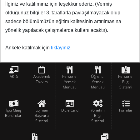
İlginiz ve katılımınız için teşekkür ederiz. (Vermiş
olduğunuz bilgiler 3. taraflarla paylaşılmayacak olup
sadece bölümümüzün eğitim kalitesinin artırılmasına
yönelik yapılacak çalışmalarda kullanılacaktır).
Ankete katılmak için
tıklayınız
.
AKTS
Akademik
Personel
Öğrenci
Personel
Takvim
Yemek
Yemek
Bilgi
Menüsü
Menüsü
Sistemi
İşçi Maaş
Lojman
Dicle Card
Yönetim
Formlar
Bordroları
Başvuru
Bilgi
Sistemi
Sistemi