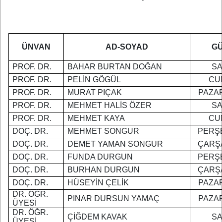
ÜNVAN
AD-SOYAD
G
PROF. DR.
BAHAR BURTAN DOĞAN
SA
PROF. DR.
PELİN GÖGÜL
CU
PROF. DR.
MURAT PIÇAK
PAZA
PROF. DR.
MEHMET HALİS ÖZER
SA
PROF. DR.
MEHMET KAYA
CU
DOÇ. DR.
MEHMET SONGUR
PERŞ
DOÇ. DR.
DEMET YAMAN SONGUR
ÇARŞ
DOÇ. DR.
FUNDA DURGUN
PERŞ
DOÇ. DR.
BURHAN DURGUN
ÇARŞ
DOÇ. DR.
HÜSEYİN ÇELİK
PAZA
DR. ÖĞR.
PINAR DURSUN YAMAÇ
PAZA
ÜYESİ
DR. ÖĞR.
ÇİĞDEM KAVAK
SA
ÜYESİ