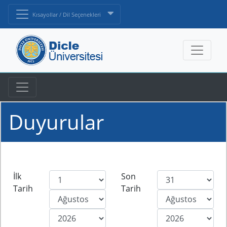
Kısayollar / Dil Seçenekleri
Duyurular
İlk
Son
Tarih
Tarih