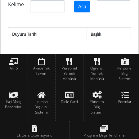
Kelime
Duyuru Tarihi
Başlık
AKTS
Akademik
Personel
Öğrenci
Personel
Takvim
Yemek
Yemek
Bilgi
Menüsü
Menüsü
Sistemi
İşçi Maaş
Lojman
Dicle Card
Yönetim
Formlar
Bordroları
Başvuru
Bilgi
Sistemi
Sistemi
Ek Ders Otomasyonu
Program Değerlendirme