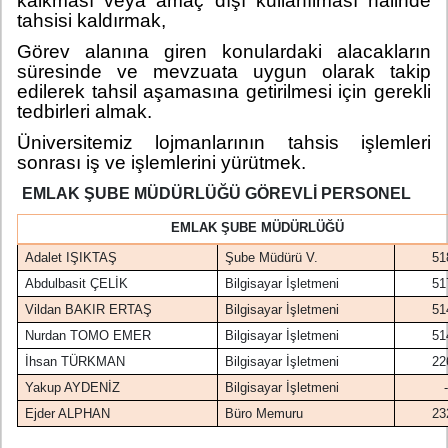
kalkması veya amaç dışı kullanılması halinde
tahsisi kaldırmak,
Görev alanına giren konulardaki alacakların
süresinde ve mevzuata uygun olarak takip
edilerek tahsil aşamasına getirilmesi için gerekli
tedbirleri almak.
Üniversitemiz lojmanlarının tahsis işlemleri
sonrası iş ve işlemlerini yürütmek.
EMLAK ŞUBE MÜDÜRLÜĞÜ GÖREVLİ PERSONEL
EMLAK ŞUBE MÜDÜRLÜĞÜ
Adalet IŞIKTAŞ
Şube Müdürü V.
51
Abdulbasit ÇELİK
Bilgisayar İşletmeni
51
Vildan BAKIR ERTAŞ
Bilgisayar İşletmeni
51
Nurdan TOMO EMER
Bilgisayar İşletmeni
51
İhsan TÜRKMAN
Bilgisayar İşletmeni
22
Yakup AYDENİZ
Bilgisayar İşletmeni
-
Ejder ALPHAN
Büro Memuru
23