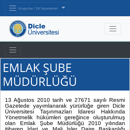
Kısayollar / Dil Seçenekleri
EMLAK ŞUBE
MÜDÜRLÜĞÜ
13 Ağustos 2010 tarih ve 27671 sayılı Resmi
Gazetede yayımlanarak yürürlüğe giren Dicle
Üniversitesi Taşınmazları İdaresi Hakkında
Yönetmelik hükümleri gereğince oluşturulmuş
olan Emlak Şube Müdürlüğü 2010 yılından
itibaren İdari ve Mali İşler Daire Başkanlığı