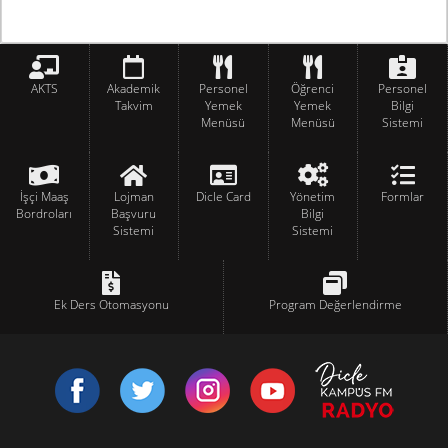
AKTS
Akademik
Personel
Öğrenci
Personel
Takvim
Yemek
Yemek
Bilgi
Menüsü
Menüsü
Sistemi
İşçi Maaş
Lojman
Dicle Card
Yönetim
Formlar
Bordroları
Başvuru
Bilgi
Sistemi
Sistemi
Ek Ders Otomasyonu
Program Değerlendirme