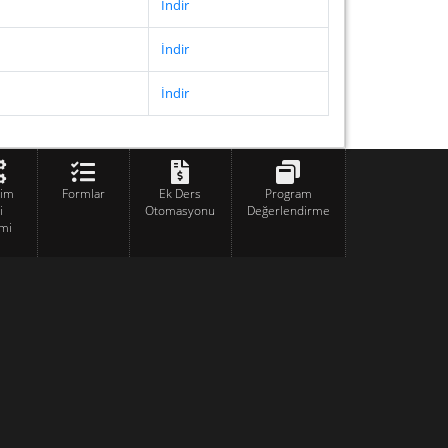
İndir
İndir
İndir
tim
Formlar
Ek Ders
Program
i
Otomasyonu
Değerlendirme
mi