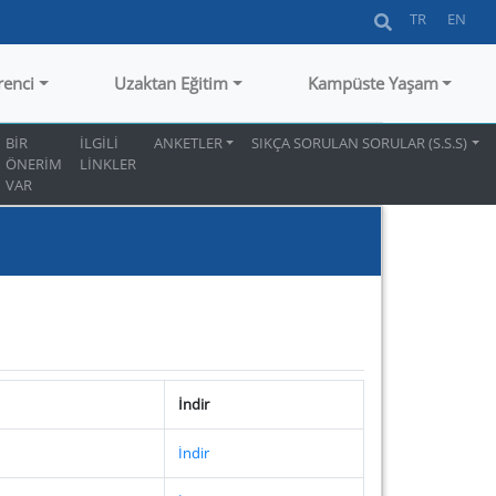
TR
EN
renci
Uzaktan Eğitim
Kampüste Yaşam
BİR
İLGİLİ
ANKETLER
SIKÇA SORULAN SORULAR (S.S.S)
ÖNERİM
LİNKLER
VAR
İndir
İndir