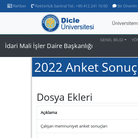
Rehber
Rektörlük Santral Tel.: +90 412 241 10 00
Bir Önerim
Üniversitem
GENEL BİLGİ
YÖ
İdari Mali İşler Daire Başkanlığı
2022 Anket Sonuçl
Dosya Ekleri
Açıklama
Çalışan memnuniyet anket sonuçları