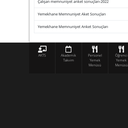
Çalışan memnuniyet anket sonuçları-2022
Yemekhane Memnuniyet Aket Sonuçları
Yemekhane Memnuniyet Anket Sonuçları
AKTS
Akademik
Personel
Öğrenci
Takvim
Yemek
Yemek
Menüsü
Menüsü