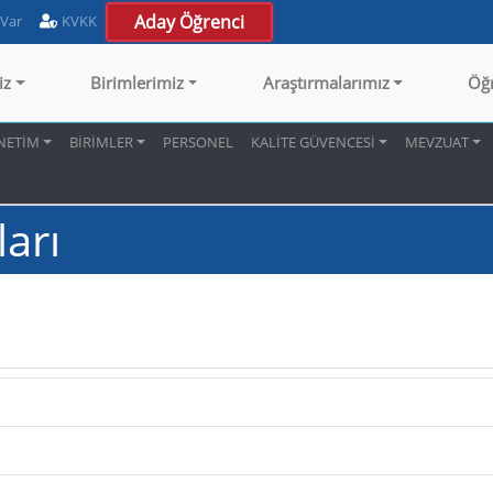
Aday Öğrenci
 Var
KVKK
iz
Birimlerimiz
Araştırmalarımız
Öğ
NETİM
BİRİMLER
PERSONEL
KALİTE GÜVENCESİ
MEVZUAT
arı