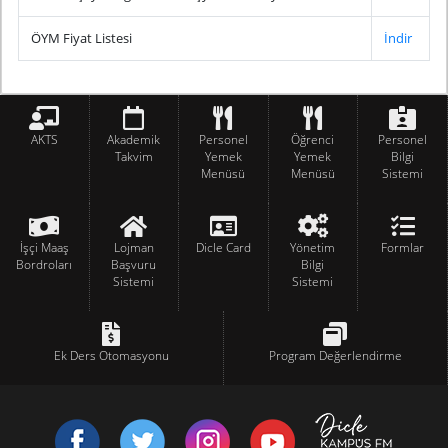
ÖYM Fiyat Listesi
İndir
AKTS
Akademik
Personel
Öğrenci
Personel
Takvim
Yemek
Yemek
Bilgi
Menüsü
Menüsü
Sistemi
İşçi Maaş
Lojman
Dicle Card
Yönetim
Formlar
Bordroları
Başvuru
Bilgi
Sistemi
Sistemi
Ek Ders Otomasyonu
Program Değerlendirme