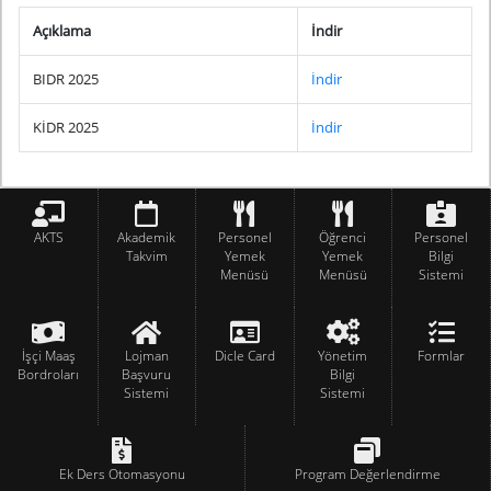
Açıklama
İndir
BIDR 2025
İndir
KİDR 2025
İndir
AKTS
Akademik
Personel
Öğrenci
Personel
Takvim
Yemek
Yemek
Bilgi
Menüsü
Menüsü
Sistemi
İşçi Maaş
Lojman
Dicle Card
Yönetim
Formlar
Bordroları
Başvuru
Bilgi
Sistemi
Sistemi
Ek Ders Otomasyonu
Program Değerlendirme