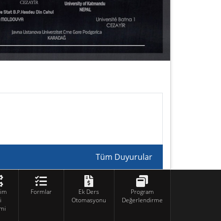
Tüm Duyurular
tim
Formlar
Ek Ders
Program
i
Otomasyonu
Değerlendirme
mi