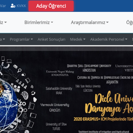
Aday Öğrenci
 Var
KVKK
iz
Birimlerimiz
Araştırmalarımız
Öğ
a
Programlar
Anket Sonuçları
Medek
Akademik Personel