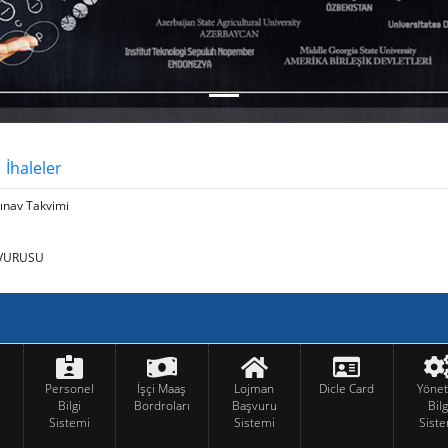
İhaleler
ınav Takvimi
ŞVURUSU
Personel
İşçi Maaş
Lojman
Dicle Card
Yöne
Bilgi
Bordroları
Başvuru
Bilg
Sistemi
Sistemi
Siste