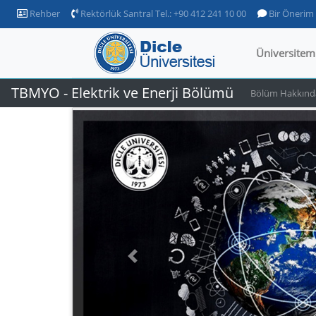
Rehber
Rektörlük Santral Tel.: +90 412 241 10 00
Bir Önerim
Üniversitem
TBMYO - Elektrik ve Enerji Bölümü
Bölüm Hakkınd