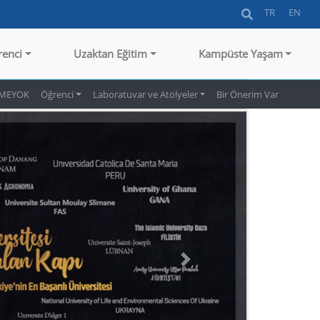
TR
EN
renci
Uzaktan Eğitim
Kampüste Yaşam
MEYOK
Öğrenci
Laboratuvar ve Atölyeler
Bir Önerim Var