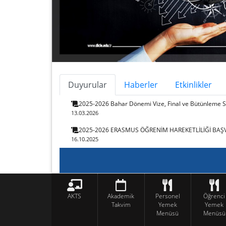
Duyurular
Haberler
Etkinlikler
2025-2026 Bahar Dönemi Vize, Final ve Bütünleme S
13.03.2026
2025-2026 ERASMUS ÖĞRENİM HAREKETLİLİĞİ BA
16.10.2025
AKTS
Akademik
Personel
Öğrenci
Takvim
Yemek
Yemek
Menüsü
Menüsü