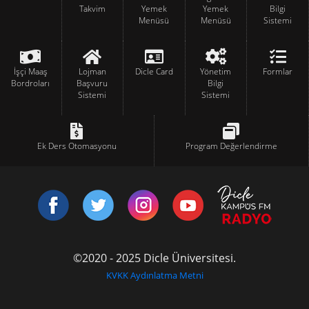
Takvim
Yemek
Yemek
Bilgi
Menüsü
Menüsü
Sistemi
İşçi Maaş
Lojman
Dicle Card
Yönetim
Formlar
Bordroları
Başvuru
Bilgi
Sistemi
Sistemi
Ek Ders Otomasyonu
Program Değerlendirme
©2020 - 2025 Dicle Üniversitesi.
KVKK Aydınlatma Metni