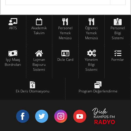
AKTS
Akademik
Personel
Öğrenci
Personel
Takvim
Yemek
Yemek
Bilgi
Menüsü
Menüsü
Sistemi
İşçi Maaş
Lojman
Dicle Card
Yönetim
Formlar
Bordroları
Başvuru
Bilgi
Sistemi
Sistemi
Ek Ders Otomasyonu
Program Değerlendirme