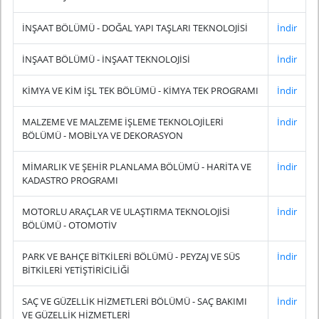
İNŞAAT BÖLÜMÜ - DOĞAL YAPI TAŞLARI TEKNOLOJİSİ
İndir
İNŞAAT BÖLÜMÜ - İNŞAAT TEKNOLOJİSİ
İndir
KİMYA VE KİM İŞL TEK BÖLÜMÜ - KİMYA TEK PROGRAMI
İndir
MALZEME VE MALZEME İŞLEME TEKNOLOJİLERİ
İndir
BÖLÜMÜ - MOBİLYA VE DEKORASYON
MİMARLIK VE ŞEHİR PLANLAMA BÖLÜMÜ - HARİTA VE
İndir
KADASTRO PROGRAMI
MOTORLU ARAÇLAR VE ULAŞTIRMA TEKNOLOJİSİ
İndir
BÖLÜMÜ - OTOMOTİV
PARK VE BAHÇE BİTKİLERİ BÖLÜMÜ - PEYZAJ VE SÜS
İndir
BİTKİLERİ YETİŞTİRİCİLİĞİ
SAÇ VE GÜZELLİK HİZMETLERİ BÖLÜMÜ - SAÇ BAKIMI
İndir
VE GÜZELLİK HİZMETLERİ