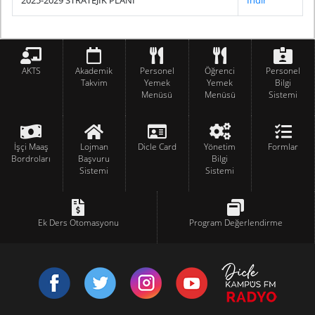
2025-2029 STRATEJİK PLANI
İndir
AKTS
Akademik
Personel
Öğrenci
Personel
Takvim
Yemek
Yemek
Bilgi
Menüsü
Menüsü
Sistemi
İşçi Maaş
Lojman
Dicle Card
Yönetim
Formlar
Bordroları
Başvuru
Bilgi
Sistemi
Sistemi
Ek Ders Otomasyonu
Program Değerlendirme