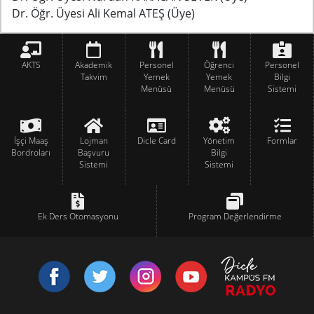
Dr. Öğr. Üyesi Ali Kemal ATEŞ
(Üye)
AKTS
Akademik
Personel
Öğrenci
Personel
Takvim
Yemek
Yemek
Bilgi
Menüsü
Menüsü
Sistemi
İşçi Maaş
Lojman
Dicle Card
Yönetim
Formlar
Bordroları
Başvuru
Bilgi
Sistemi
Sistemi
Ek Ders Otomasyonu
Program Değerlendirme