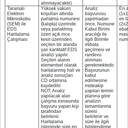
alınmayacaktır)
Taramalı
Yüksek vakum
Analiz
En 
Elektron
koşulları altında
başvurusu
(1x
Mikroskobu
parlatma numunesi
yapılmadan
en f
(SEM) ile
(kalıpta) üzerinde
önce, Numune
(2x
EDS
veya parlatılmış
Kabul Birimi
ebat
Haritalama
üzeri açık ince
aracılığı ile
masi
Çalışması
kesit üzerinden
ilgili Birimle
num
seçilen bir alanda
irtibata
yarı kantitatif EDS
geçilmesi ve
analizi yapılır.
randevu
Seçilen alanın
alınması
elementsel olarak
gerekmektedir.
haritalanmış hali ve
Başvurunun
analiz sonuçları
kabul
CD ortamına
edilmesine
kaydedilir.
müteakip
NOT: Analiz
yapılan termin
yapılacak alan
planına göre
çalışma esnasında
analizin
başvuru yapan kişi
tamamlanma
tarafından
süresi
belirlenir.
belirlenir ve
Haritalama
süre ile ilgili
işleminde süre en
bilgilendirme