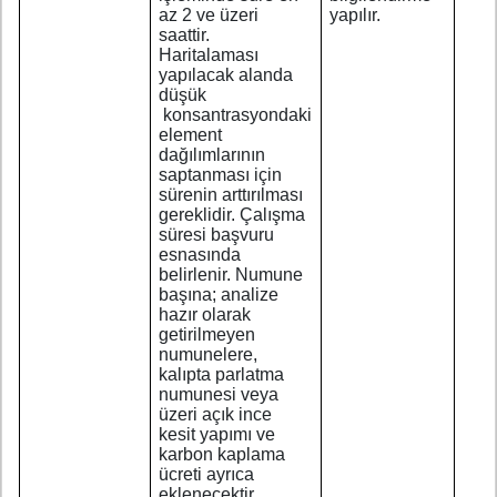
az 2 ve üzeri
yapılır.
saattir.
Haritalaması
yapılacak alanda
düşük
konsantrasyondaki
element
dağılımlarının
saptanması için
sürenin arttırılması
gereklidir. Çalışma
süresi başvuru
esnasında
belirlenir. Numune
başına; analize
hazır olarak
getirilmeyen
numunelere,
kalıpta parlatma
numunesi veya
üzeri açık ince
kesit yapımı ve
karbon kaplama
ücreti ayrıca
eklenecektir.