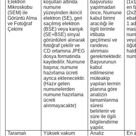
Elektron
koşulları altında
başvurusu
(1x
Mikroskobu
numune
yapılmadan
en f
(SEM) ile
yüzeyinden ikincil
önce, Numune
(2x
Görüntü Alma
elektron (SE), geri
kabul birimi
ebat
ve Fotoğraf
saçılmış elektron
aracılığı ile
1 ad
Çekimi
(BSE) veya karışık
ilgili birimle
masi
(SE+BSE) sinyal
irtibata
num
görüntüleri alınarak
geçilmesi ve
vey
fotoğraf çekilir ve
randevu
öğü
CD ortamına JPEG
alınması
hald
dosya formatında
gerekmektedir.
num
kaydedilir. Numune
Başvurunun
başına; numune
kabul
hazırlama ücreti
edilmesine
ayrıca eklenecektir.
müteakip
(Hazır gelen
yapılan termin
numunelerden
planına göre
numune hazırlama
analizin
ücreti
tamamlanma
alınmayacaktır)
süresi
belirlenir ve
süre ile ilgili
bilgilendirme
yapılır.
Taramalı
Yüksek vakum
Analiz
En 