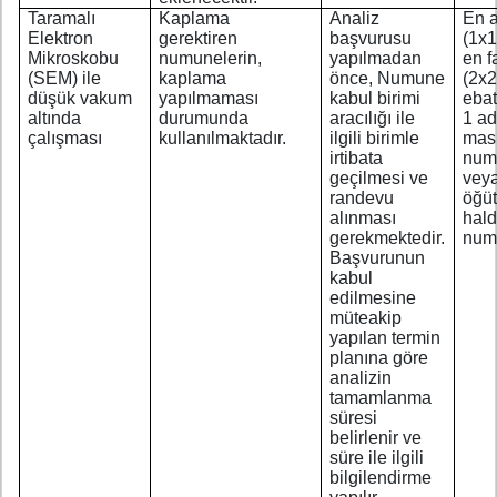
Taramalı
Kaplama
Analiz
En 
Elektron
gerektiren
başvurusu
(1x
Mikroskobu
numunelerin,
yapılmadan
en f
(SEM) ile
kaplama
önce, Numune
(2x
düşük vakum
yapılmaması
kabul birimi
ebat
altında
durumunda
aracılığı ile
1 ad
çalışması
kullanılmaktadır.
ilgili birimle
masi
irtibata
num
geçilmesi ve
vey
randevu
öğü
alınması
hald
gerekmektedir.
num
Başvurunun
kabul
edilmesine
müteakip
yapılan termin
planına göre
analizin
tamamlanma
süresi
belirlenir ve
süre ile ilgili
bilgilendirme