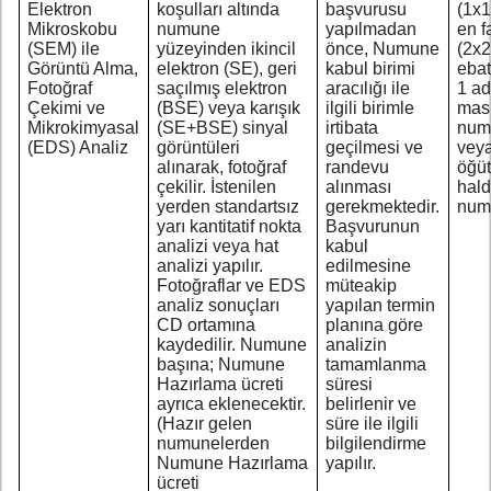
Elektron
koşulları altında
başvurusu
(1x
Mikroskobu
numune
yapılmadan
en f
(SEM) ile
yüzeyinden ikincil
önce, Numune
(2x
Görüntü Alma,
elektron (SE), geri
kabul birimi
ebat
Fotoğraf
saçılmış elektron
aracılığı ile
1 ad
Çekimi ve
(BSE) veya karışık
ilgili birimle
masi
Mikrokimyasal
(SE+BSE) sinyal
irtibata
num
(EDS) Analiz
görüntüleri
geçilmesi ve
vey
alınarak, fotoğraf
randevu
öğü
çekilir. İstenilen
alınması
hald
yerden standartsız
gerekmektedir.
num
yarı kantitatif nokta
Başvurunun
analizi veya hat
kabul
analizi yapılır.
edilmesine
Fotoğraflar ve EDS
müteakip
analiz sonuçları
yapılan termin
CD ortamına
planına göre
kaydedilir. Numune
analizin
başına; Numune
tamamlanma
Hazırlama ücreti
süresi
ayrıca eklenecektir.
belirlenir ve
(Hazır gelen
süre ile ilgili
numunelerden
bilgilendirme
Numune Hazırlama
yapılır.
ücreti