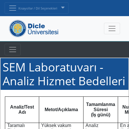
Kısayollar / Dil Seçenekleri
SEM Laboratuvarı -
Analiz Hizmet Bedelleri
Tamamlanma
Analiz/Test
Nu
Metot/Açıklama
Süresi
Adı
Mi
(İş günü)
Taramalı
Yüksek vakum
Analiz
En 