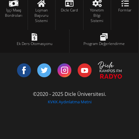
İşçi Maaş
Lojman
Dicle Card
Yönetim
Formlar
Bordroları
Başvuru
Bilgi
Sistemi
Sistemi
Ek Ders Otomasyonu
Program Değerlendirme
©2020 - 2025 Dicle Üniversitesi.
KVKK Aydınlatma Metni