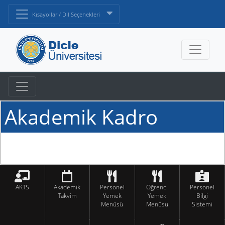
Kısayollar / Dil Seçenekleri
Akademik Kadro
AKTS
Akademik
Personel
Öğrenci
Personel
Takvim
Yemek
Yemek
Bilgi
Menüsü
Menüsü
Sistemi