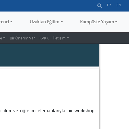
TR
EN
renci
Uzaktan Eğitim
Kampüste Yaşam
te
Bir Önerim Var
KVKK
İletişim
cileri ve öğretim elemanlarıyla bir workshop