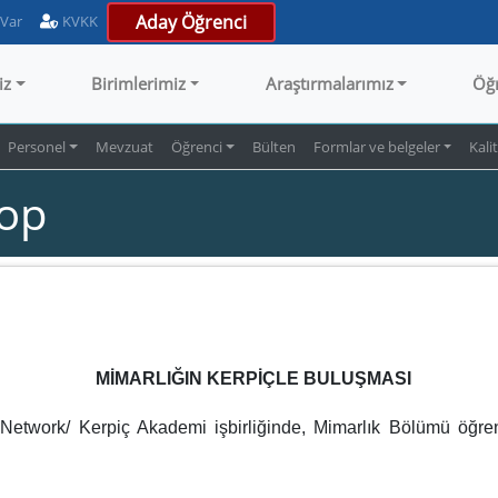
Aday Öğrenci
 Var
KVKK
iz
Birimlerimiz
Araştırmalarımız
Öğ
Personel
Mevzuat
Öğrenci
Bülten
Formlar ve belgeler
Kali
hop
MİMARLIĞIN KERPİÇLE BULUŞMASI
ç Network/ Kerpiç Akademi işbirliğinde, Mimarlık Bölümü öğren