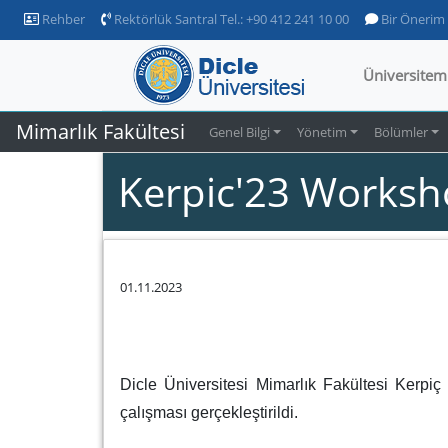
Rehber
Rektörlük Santral Tel.: +90 412 241 10 00
Bir Önerim
Üniversitem
Mimarlık Fakültesi
Genel Bilgi
Yönetim
Bölümler
Kerpic'23 Works
01.11.2023
Dicle Üniversitesi Mimarlık Fakültesi Kerpi
çalışması gerçekleştirildi.