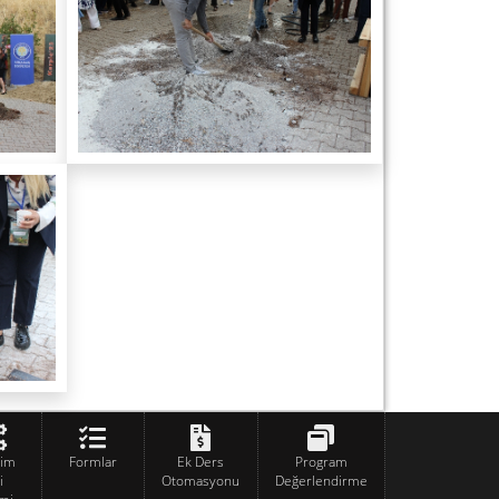
tim
Formlar
Ek Ders
Program
i
Otomasyonu
Değerlendirme