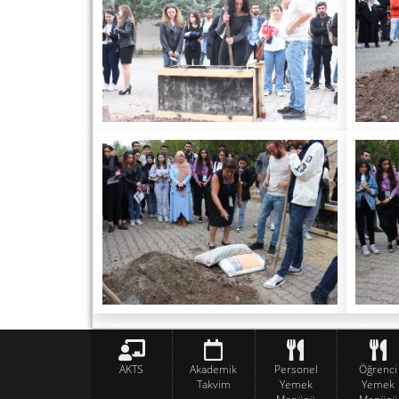
AKTS
Akademik
Personel
Öğrenci
Takvim
Yemek
Yemek