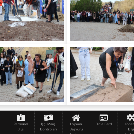
Personel
İşçi Maaş
Lojman
Dicle Card
Yöne
Bilgi
Bordroları
Başvuru
Bilg