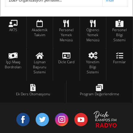
ZGEF Organizasyon Şemasıııı...
İndir
AKTS
Akademik
Personel
Öğrenci
Personel
Takvim
Yemek
Yemek
Bilgi
Menüsü
Menüsü
Sistemi
İşçi Maaş
Lojman
Dicle Card
Yönetim
Formlar
Bordroları
Başvuru
Bilgi
Sistemi
Sistemi
Ek Ders Otomasyonu
Program Değerlendirme