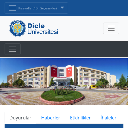
Kısayollar / Dil Seçenekleri
Duyurular
Haberler
Etkinlikler
İhaleler