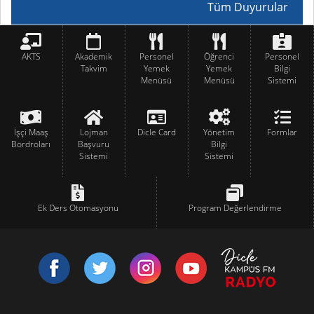
Tüm Duyurular
AKTS
Akademik
Personel
Öğrenci
Personel
Takvim
Yemek
Yemek
Bilgi
Menüsü
Menüsü
Sistemi
İşçi Maaş
Lojman
Dicle Card
Yönetim
Formlar
Bordroları
Başvuru
Bilgi
Sistemi
Sistemi
Ek Ders Otomasyonu
Program Değerlendirme