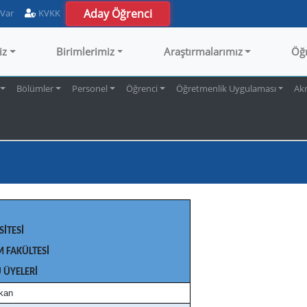
Aday Öğrenci
 Var
KVKK
iz
Birimlerimiz
Araştırmalarımız
Öğ
Bölümler
Personel
Öğrenci
Öğretmenlik Uygulaması
Ak
SİTESİ
M FAKÜLTESİ
 ÜYELERİ
kan