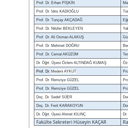
Prof. Dr. Erhan PİŞKİN
Mat
Prof. Dr. İdris KADIOĞLU
Tür
Prof. Dr. Tunçay AKÇADAĞ
Eği
Prof. Dr. Nilüfer BEKLEYEN
Yab
Prof. Dr. Ali Osman ALAKUŞ
Güz
Prof. Dr. Mehmet DOĞRU
Be
Prof. Dr. Cemal AKÜZÜM
Te
Dr. Öğrt. Üyesi Özlem ALTINDAĞ KUMAŞ
Öz
Prof. Dr.
Medeni AYKUT
Pro
Prof. Dr. Remziye GÜZEL
Pro
Prof. Dr. Remziye GÜZEL
Pro
Doç. Dr. Sedef SÜER
Doç
Doç. Dr. Ferit KARAKOYUN
Doç
Dr. Öğrt. Üyesi Ahmet KILINÇ
Dr.
Fakülte Sekreteri Hüseyin KAÇAR
Ra