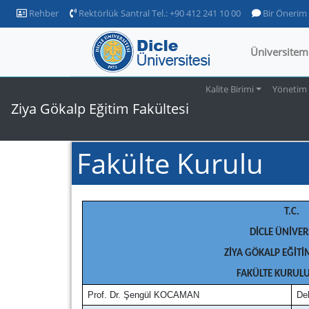
Rehber
Rektörlük Santral Tel.: +90 412 241 10 00
Bir Önerim
Üniversitem
Kalite Birimi
Yönetim
Ziya Gökalp Eğitim Fakültesi
Fakülte Kurulu
T.C.
DİCLE ÜNİVER
ZİYA GÖKALP EĞİTİ
FAKÜLTE KURULU
Prof. Dr.
Şengül KOCAMAN
De