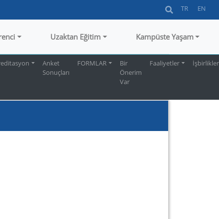
TR
EN
renci
Uzaktan Eğitim
Kampüste Yaşam
reditasyon
Anket
FORMLAR
Bir
Faaliyetler
İşbirlikler
Sonuçları
Önerim
Var