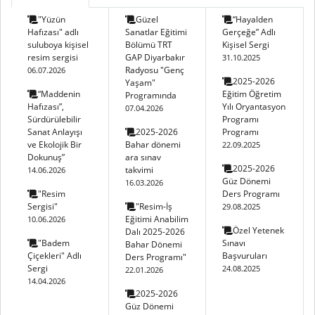
"Yüzün
Güzel
“Hayalden
Hafızası" adlı
Sanatlar Eğitimi
Gerçeğe” Adlı
suluboya kişisel
Bölümü TRT
Kişisel Sergi
resim sergisi
GAP Diyarbakır
31.10.2025
Radyosu "Genç
06.07.2026
2025-2026
Yaşam"
“Maddenin
Eğitim Öğretim
Programında
Hafızası”,
Yılı Oryantasyon
07.04.2026
Sürdürülebilir
Programı
Sanat Anlayışı
2025-2026
Programı
ve Ekolojik Bir
Bahar dönemi
22.09.2025
Dokunuş”
ara sınav
2025-2026
takvimi
14.06.2026
Güz Dönemi
16.03.2026
"Resim
Ders Programı
Sergisi"
"Resim-İş
29.08.2025
Eğitimi Anabilim
10.06.2026
Özel Yetenek
Dalı 2025-2026
"Badem
Sınavı
Bahar Dönemi
Çiçekleri" Adlı
Başvuruları
Ders Programı"
Sergi
24.08.2025
22.01.2026
14.04.2026
2025-2026
Güz Dönemi