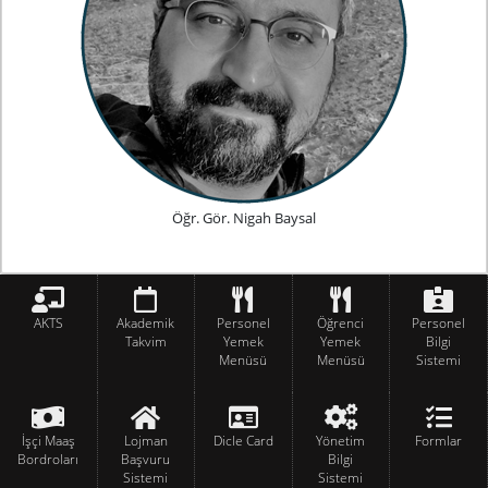
Öğr. Gör. Nigah Baysal
AKTS
Akademik
Personel
Öğrenci
Personel
Takvim
Yemek
Yemek
Bilgi
Menüsü
Menüsü
Sistemi
İşçi Maaş
Lojman
Dicle Card
Yönetim
Formlar
Bordroları
Başvuru
Bilgi
Sistemi
Sistemi