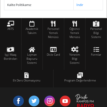
Kalite Politikamız
İndir
AKTS
Akademik
Personel
Öğrenci
Personel
Takvim
Yemek
Yemek
Bilgi
Menüsü
Menüsü
Sistemi
İşçi Maaş
Lojman
Dicle Card
Yönetim
Formlar
Bordroları
Başvuru
Bilgi
Sistemi
Sistemi
Ek Ders Otomasyonu
Program Değerlendirme