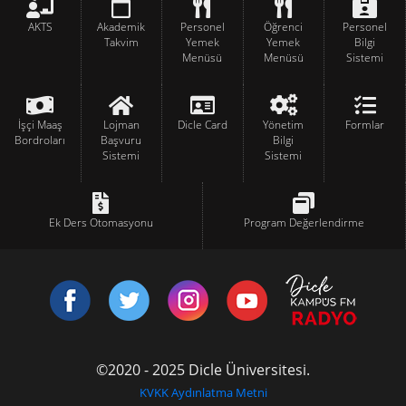
AKTS
Akademik
Personel
Öğrenci
Personel
Takvim
Yemek
Yemek
Bilgi
Menüsü
Menüsü
Sistemi
İşçi Maaş
Lojman
Dicle Card
Yönetim
Formlar
Bordroları
Başvuru
Bilgi
Sistemi
Sistemi
Ek Ders Otomasyonu
Program Değerlendirme
©2020 - 2025 Dicle Üniversitesi.
KVKK Aydınlatma Metni