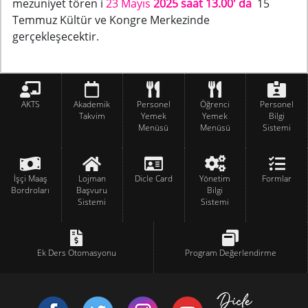
mezuniyet tören i
23 Mayıs
2025 saat 13.00' da
15
Temmuz Kültür ve Kongre Merkezinde
gerçekleşecektir.
AKTS
Akademik
Personel
Öğrenci
Personel
Takvim
Yemek
Yemek
Bilgi
Menüsü
Menüsü
Sistemi
İşçi Maaş
Lojman
Dicle Card
Yönetim
Formlar
Bordroları
Başvuru
Bilgi
Sistemi
Sistemi
Ek Ders Otomasyonu
Program Değerlendirme