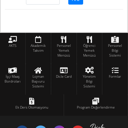
AKTS
Akademik
Personel
Öğrenci
Personel
Takvim
Yemek
Yemek
Bilgi
Menüsü
Menüsü
Sistemi
İşçi Maaş
Lojman
Dicle Card
Yönetim
Formlar
Bordroları
Başvuru
Bilgi
Sistemi
Sistemi
Ek Ders Otomasyonu
Program Değerlendirme