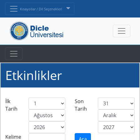
Kısayollar / Dil Seçenekleri
Etkinlikler
İlk
Son
Tarih
Tarih
Kelime