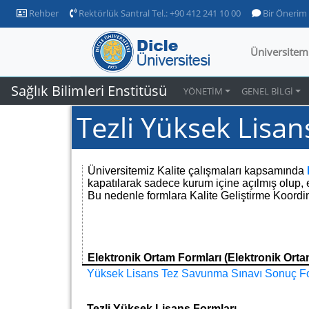
Rehber
Rektörlük Santral Tel.: +90 412 241 10 00
Bir Önerim
Üniversitem
Sağlık Bilimleri Enstitüsü
YÖNETİM
GENEL BİLGİ
Tezli Yüksek Lisan
Üniversitemiz Kalite çalışmaları kapsamında
kapatılarak sadece kurum içine açılmış olup, er
Bu nedenle formlara Kalite Geliştirme Koordina
Elektronik Ortam Formları (Elektronik Ortam
Yüksek Lisans Tez Savunma Sınavı Sonuç 
Tezli Yüksek Lisans Formları