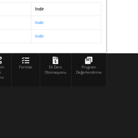
İndir
İndir
İndir
tim
Formlar
Ek Ders
Program
i
Otomasyonu
Değerlendirme
mi