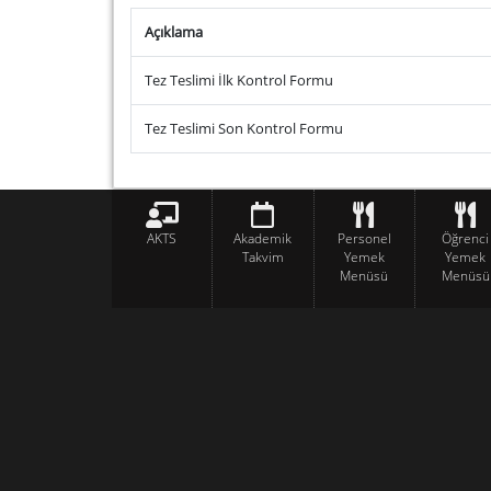
Açıklama
Tez Teslimi İlk Kontrol Formu
Tez Teslimi Son Kontrol Formu
AKTS
Akademik
Personel
Öğrenci
Takvim
Yemek
Yemek
Menüsü
Menüsü