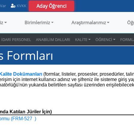
Aday Öğrenci
 Var
KVKK
iz
Birimlerimiz
Araştırmalarımız
Öğ
İDARİ PERSONEL
ANABİLİM DALLARI
KALİTE
ÖĞRENCİ
FORML
s Formları
Kalite Dokümanları
(formlar, listeler, prosesler, prosedürler, t
işim için internet kullanıcı adınız ve şifreniz ile sisteme giriş 
törlüğü'nün yukarıda belirtilen sayfası üzerinden erişilebilecekt
da Katılan Jüriler İçin)
Formu (FRM-527 )