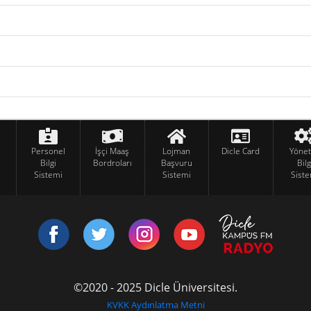
Personel
İşçi Maaş
Lojman
Dicle Card
Yöne
Bilgi
Bordroları
Başvuru
Bilg
Sistemi
Sistemi
Siste
©2020 - 2025 Dicle Üniversitesi.
KVKK Aydınlatma Metni