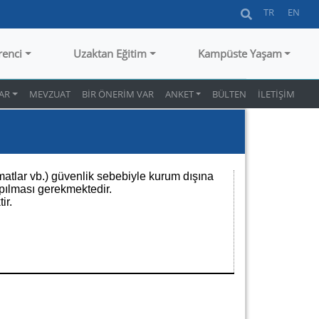
TR
EN
renci
Uzaktan Eğitim
Kampüste Yaşam
AR
MEVZUAT
BİR ÖNERİM VAR
ANKET
BÜLTEN
İLETİŞİM
alimatlar vb.) güvenlik sebebiyle kurum dışına
yapılması gerekmektedir.
ir.