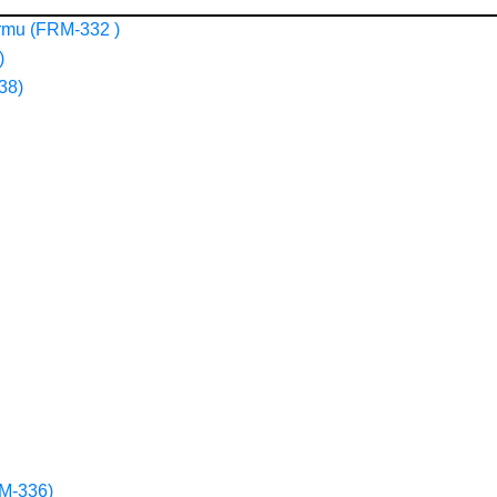
ormu (FRM-332 )
)
38)
RM-336)