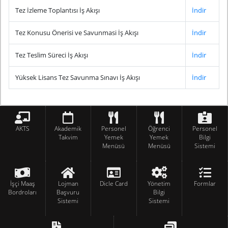
Tez İzleme Toplantısı İş Akışı
İndir
Tez Konusu Önerisi ve Savunmasi İş Akışı
İndir
Tez Teslim Süreci İş Akışı
İndir
Yüksek Lisans Tez Savunma Sınavı İş Akışı
İndir
AKTS
Akademik
Personel
Öğrenci
Personel
Takvim
Yemek
Yemek
Bilgi
Menüsü
Menüsü
Sistemi
İşçi Maaş
Lojman
Dicle Card
Yönetim
Formlar
Bordroları
Başvuru
Bilgi
Sistemi
Sistemi