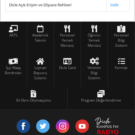
Dicle Açık Erişim ve DSpace Rehberi
İndir
AKTS
Akademik
Personel
Öğrenci
Personel
Takvim
Yemek
Yemek
Bilgi
Menüsü
Menüsü
Sistemi
İşçi Maaş
Lojman
Dicle Card
Yönetim
Formlar
Bordroları
Başvuru
Bilgi
Sistemi
Sistemi
Ek Ders Otomasyonu
Program Değerlendirme