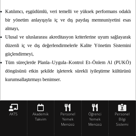
Katılımcı, eşgüdümlü, veri temelli ve yüksek performans odaklı
bir yönetim anlayışıyla iç ve dış paydaş memnuniyetini esas
almayı,
Ulusal ve uluslararası akreditasyon kriterlerine uyum sağlayarak
düzenli iç ve dış değerlendirmelerle Kalite Yönetim Sistemini
güçlendirmeyi,
Tüm süreçlerde Planla–Uygula–Kontrol Et–Önlem Al (PUKÖ)
döngüsünü etkin şekilde işleterek sürekli iyileştirme kültürünü
kurumsallaştırmayı benimser.
AKTS
Akademik
Personel
Öğrenci
Personel
Takvim
Yemek
Yemek
Bilgi
Menüsü
Menüsü
Sistemi