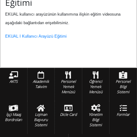
Eğitimi
EKUAL kullanıcı arayüzünün kullanımına ilişkin eğitim videosuna
aşağıdaki bağlantıdan erişebilirsiniz.
EKUAL I Kullanıcı Arayüzü Eğitimi
AKTS
Akademik
Personel
Öğrenci
Personel
Takvim
Yemek
Yemek
Bilgi
Menüsü
Menüsü
Sistemi
İşçi Maaş
Lojman
Dicle Card
Yönetim
Formlar
Bordroları
Başvuru
Bilgi
Sistemi
Sistemi