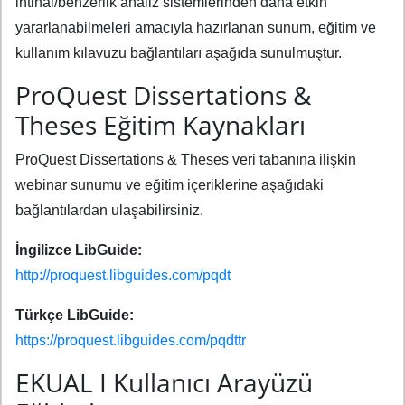
intihal/benzerlik analiz sistemlerinden daha etkin
yararlanabilmeleri amacıyla hazırlanan sunum, eğitim ve
kullanım kılavuzu bağlantıları aşağıda sunulmuştur.
ProQuest Dissertations &
Theses Eğitim Kaynakları
ProQuest Dissertations & Theses veri tabanına ilişkin
webinar sunumu ve eğitim içeriklerine aşağıdaki
bağlantılardan ulaşabilirsiniz.
İngilizce LibGuide:
http://proquest.libguides.com/pqdt
Türkçe LibGuide:
https://proquest.libguides.com/pqdttr
EKUAL I Kullanıcı Arayüzü