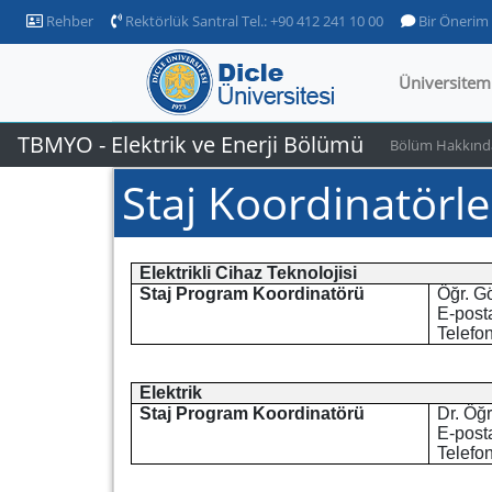
Rehber
Rektörlük Santral Tel.: +90 412 241 10 00
Bir Önerim
Üniversitem
TBMYO - Elektrik ve Enerji Bölümü
Bölüm Hakkınd
Staj Koordinatörle
Elektrikli Cihaz Teknolojisi
Staj Program Koordinatörü
Öğr. Gö
E-post
Telefo
Elektrik
Staj Program Koordinatörü
Dr. Öğ
E-post
Telefo