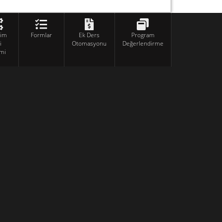
tim
Formlar
Ek Ders
Program
i
Otomasyonu
Değerlendirme
mi