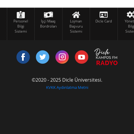
Personel
İşçi Maaş
Lojman
Dicle Card
Yöne
Bilgi
Bordroları
Başvuru
Bilg
Sistemi
Sistemi
Siste
©2020 - 2025 Dicle Üniversitesi.
KVKK Aydınlatma Metni