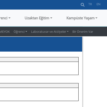
TR
EN
renci
Uzaktan Eğitim
Kampüste Yaşam
MEYOK
Öğrenci
Laboratuvar ve Atölyeler
Bir Önerim Var