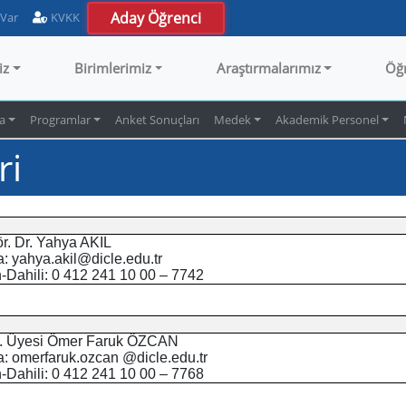
Aday Öğrenci
 Var
KVKK
iz
Birimlerimiz
Araştırmalarımız
Öğ
a
Programlar
Anket Sonuçları
Medek
Akademik Personel
ri
r.
Dr.
Yahya AKIL
a: yahya.akil@dicle.edu.tr
n-Dahili: 0 412 241 10 00 – 7742
r. Üyesi
Ömer Faruk ÖZCAN
a: omerfaruk.ozcan @dicle.edu.tr
n-Dahili: 0 412 241 10 00 – 7768