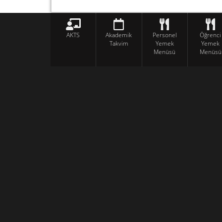
AKTS
Akademik
Personel
Öğrenci
Takvim
Yemek
Yemek
Menüsü
Menüsü