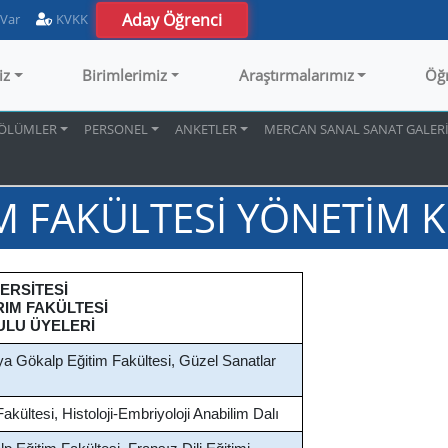
Aday Öğrenci
 Var
KVKK
iz
Birimlerimiz
Araştırmalarımız
Öğ
ÖLÜMLER
PERSONEL
ANKETLER
MERCAN SANAL SANAT GALERİ
M FAKÜLTESİ YÖNETİM 
VERS
İ
TES
İ
RIM FAKÜLTES
İ
ULU ÜYELER
İ
ya Gökalp Eğitim Fakültesi, Güzel Sanatlar
Fakültesi, Histoloji-Embriyoloji Anabilim Dalı