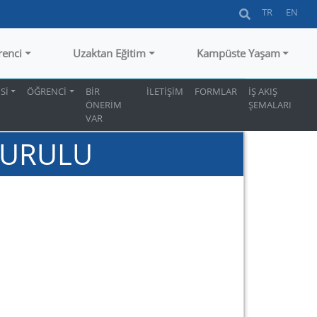
TR
EN
renci
Uzaktan Eğitim
Kampüste Yaşam
Sİ
ÖĞRENCİ
BİR
İLETİŞİM
FORMLAR
İŞ AKIŞ
ÖNERİM
ŞEMALARI
VAR
KURULU