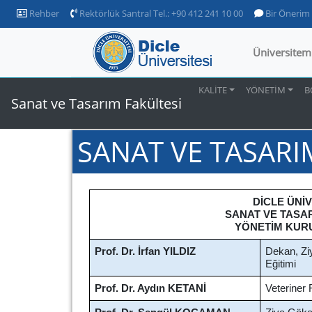
Rehber
Rektörlük Santral Tel.: +90 412 241 10 00
Bir Önerim
Üniversitem
KALİTE
YÖNETİM
B
Sanat ve Tasarım Fakültesi
SANAT VE TASARI
D
İ
CLE ÜN
İ
SANAT VE TASA
YÖNETİM KUR
Prof. Dr.
İ
rfan YILDIZ
Dekan, Zi
Eğitimi
Prof. Dr.
Aydın KETANİ
Veteriner 