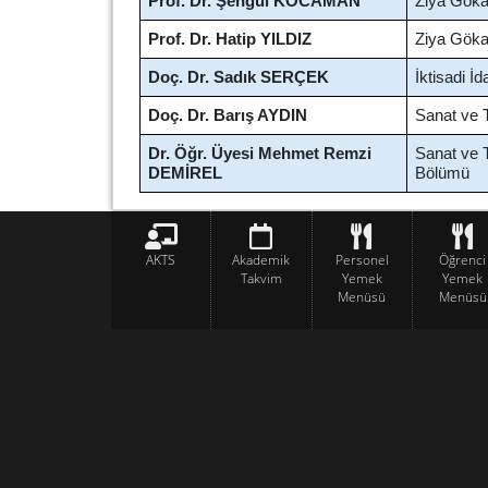
Prof. Dr.
Şengül KOCAMAN
Ziya Gökal
Prof. Dr. Hatip YILDIZ
Ziya Gökal
Doç. Dr. Sadık SERÇEK
İktisadi İ
Doç. Dr. Barış AYDIN
Sanat ve 
Dr. Öğr. Üyesi Mehmet Remzi
Sanat ve T
DEMİREL
Bölümü
AKTS
Akademik
Personel
Öğrenci
Takvim
Yemek
Yemek
Menüsü
Menüsü