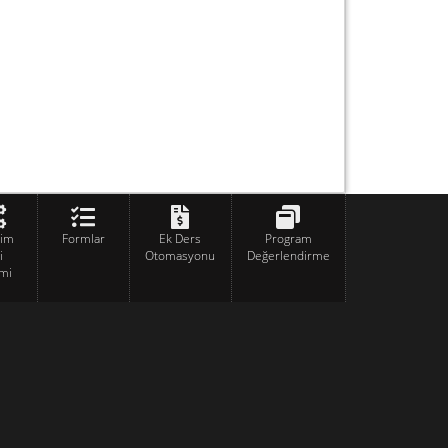
tim
Formlar
Ek Ders
Program
i
Otomasyonu
Değerlendirme
mi