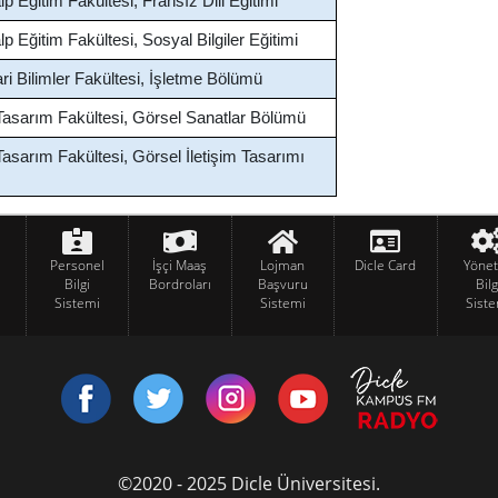
p Eğitim Fakültesi, Fransız Dili Eğitimi
p Eğitim Fakültesi, Sosyal Bilgiler Eğitimi
dari Bilimler Fakültesi, İşletme Bölümü
Tasarım Fakültesi, Görsel Sanatlar Bölümü
asarım Fakültesi, Görsel İletişim Tasarımı
Personel
İşçi Maaş
Lojman
Dicle Card
Yöne
Bilgi
Bordroları
Başvuru
Bilg
Sistemi
Sistemi
Siste
©2020 - 2025 Dicle Üniversitesi.