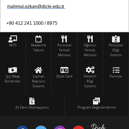
mahmut.ozkan@dicle.edu.tr
+90 412 241 1000 /
8975
AKTS
Akademik
Personel
Öğrenci
Personel
Takvim
Yemek
Yemek
Bilgi
Menüsü
Menüsü
Sistemi
İşçi Maaş
Lojman
Dicle Card
Yönetim
Formlar
Bordroları
Başvuru
Bilgi
Sistemi
Sistemi
Ek Ders Otomasyonu
Program Değerlendirme