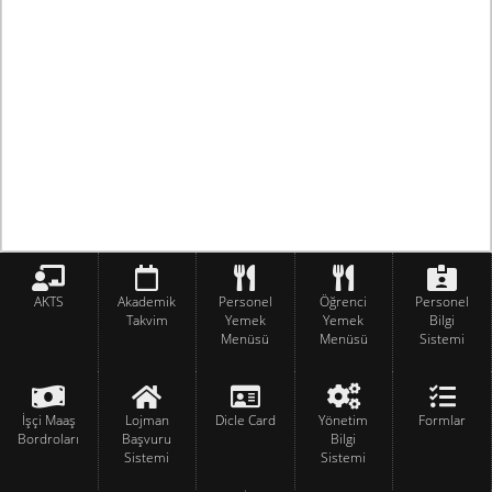
AKTS
Akademik
Personel
Öğrenci
Personel
Takvim
Yemek
Yemek
Bilgi
Menüsü
Menüsü
Sistemi
İşçi Maaş
Lojman
Dicle Card
Yönetim
Formlar
Bordroları
Başvuru
Bilgi
Sistemi
Sistemi