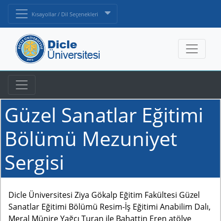
Kısayollar / Dil Seçenekleri
Güzel Sanatlar Eğitimi
Bölümü Mezuniyet
Sergisi
Dicle Üniversitesi Ziya Gökalp Eğitim Fakültesi Güzel
Sanatlar Eğitimi Bölümü Resim-İş Eğitimi Anabilim Dalı,
Meral Münire Yağçı Turan ile Bahattin Eren atölye