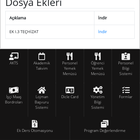
Dosya Ekleri
Açıklama
İndir
EK I.3 TEÇHİZAT
İndir
AKTS
Akademik
Personel
Öğrenci
Personel
Takvim
Yemek
Yemek
Bilgi
Menüsü
Menüsü
Sistemi
İşçi Maaş
Lojman
Dicle Card
Yönetim
Formlar
Bordroları
Başvuru
Bilgi
Sistemi
Sistemi
Ek Ders Otomasyonu
Program Değerlendirme