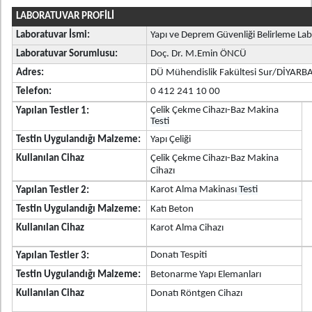
LABORATUVAR PROFİLİ
Laboratuvar İsmi:
Yapı ve Deprem Güvenliği Belirleme Lab
Laboratuvar Sorumlusu:
Doç. Dr. M.Emin ÖNCÜ
Adres:
DÜ Mühendislik Fakültesi Sur/DİYARB
Telefon:
0 412 241 10 00
Çelik Çekme Cihazı-Baz Makina
Yapılan Testler 1:
Testi
Testin Uygulandığı Malzeme:
Yapı Çeliği
Kullanılan Cihaz
Çelik Çekme Cihazı-Baz Makina
Cihazı
Karot Alma Makinası
Testi
Yapılan Test
ler 2:
Testin Uygulandığı Malzeme:
Katı Beton
Kullanılan Cihaz
Karot Alma
Cihazı
Donatı Tespiti
Yapılan Test
ler 3:
Testin Uygulandığı Malzeme:
Betonarme Yapı Elemanları
Kullanılan Cihaz
Donatı Röntgen Cihazı