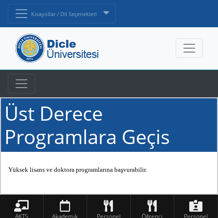
Kısayollar / Dil Seçenekleri
Üst Derece
Programlara Geçis
Yüksek lisans ve doktora programlarına başvurabilir.
AKTS
Akademik
Personel
Öğrenci
Personel