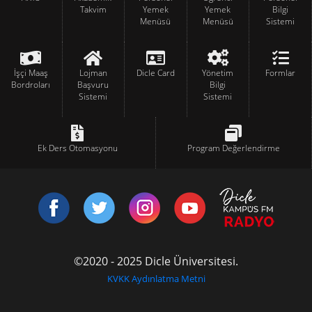
Takvim
Yemek
Yemek
Bilgi
Menüsü
Menüsü
Sistemi
İşçi Maaş
Lojman
Dicle Card
Yönetim
Formlar
Bordroları
Başvuru
Bilgi
Sistemi
Sistemi
Ek Ders Otomasyonu
Program Değerlendirme
©2020 - 2025 Dicle Üniversitesi.
KVKK Aydınlatma Metni