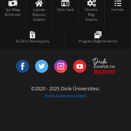
İşçi Maaş
Lojman
Dicle Card
Yönetim
Formlar
Bordroları
Başvuru
Bilgi
Sistemi
Sistemi
Ek Ders Otomasyonu
Program Değerlendirme
©2020 - 2025 Dicle Üniversitesi.
KVKK Aydınlatma Metni