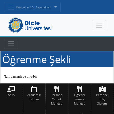
Kısayollar / Dil Seçenekleri
Öğrenme Şekli
Tam zamanlı ve bire-bir
AKTS
Akademik
Personel
Öğrenci
Personel
Takvim
Yemek
Yemek
Bilgi
Menüsü
Menüsü
Sistemi