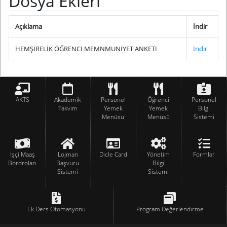
Dosya Ekleri
Açıklama
İndir
HEMŞİRELİK ÖĞRENCİ MEMNMUNİYET ANKETİ
İndir
AKTS
Akademik
Personel
Öğrenci
Personel
Takvim
Yemek
Yemek
Bilgi
Menüsü
Menüsü
Sistemi
İşçi Maaş
Lojman
Dicle Card
Yönetim
Formlar
Bordroları
Başvuru
Bilgi
Sistemi
Sistemi
Ek Ders Otomasyonu
Program Değerlendirme