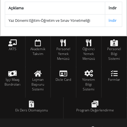
Açıklama
İndir
Yaz Dönemi Eğitim-Öğretim ve Sınav Yönetmeliği
İndir
AKTS
Akademik
Personel
Öğrenci
Personel
Takvim
Yemek
Yemek
Bilgi
Menüsü
Menüsü
Sistemi
İşçi Maaş
Lojman
Dicle Card
Yönetim
Formlar
Bordroları
Başvuru
Bilgi
Sistemi
Sistemi
Ek Ders Otomasyonu
Program Değerlendirme