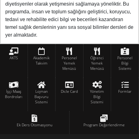
diyetisyenler olarak yetişmesini sağlamaya yöneliktir. Bu
programda, insan ve toplum sağlığını geliştirici, koruyucu,
tedavi ve rehabilite edici bilgi ve becerileri kazandıran
temel sağlık derslerinin yanı sıra sosyal bilimler dersleri de
yer almaktadır.
AKTS
Akademik
Personel
Öğrenci
Personel
Takvim
Yemek
Yemek
Bilgi
Menüsü
Menüsü
Sistemi
İşçi Maaş
Lojman
Dicle Card
Yönetim
Formlar
Bordroları
Başvuru
Bilgi
Sistemi
Sistemi
Ek Ders Otomasyonu
Program Değerlendirme