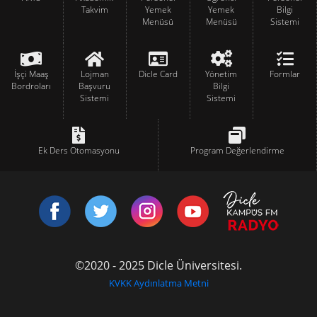
Takvim
Yemek
Yemek
Bilgi
Menüsü
Menüsü
Sistemi
İşçi Maaş
Lojman
Dicle Card
Yönetim
Formlar
Bordroları
Başvuru
Bilgi
Sistemi
Sistemi
Ek Ders Otomasyonu
Program Değerlendirme
©2020 - 2025 Dicle Üniversitesi.
KVKK Aydınlatma Metni