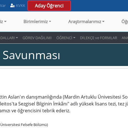
Aday Öğrenci
 Var
KVKK
iz
Birimlerimiz
Araştırmalarımız
Öğ
 DALLARI
GÖREV DAĞILIMI
ÖĞRENCİ
DİLEKÇE ve FORMLAR
AN
z Savunması
n Aslan'ın danışmanlığında (Mardin Artuklu Ünivesitesi Sos
os'ta Sezgisel Bilginin İmkânı" adlı yüksek lisans tezi, tez jü
mızı ve öğrencisini tebrik ederiz.
 Üniversitesi Felsefe Bölümü)