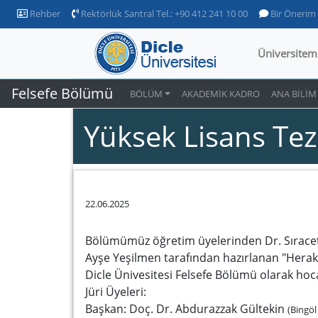
Rehber
Rektörlük Santral Tel.: +90 412 241 10 00
Bir Önerim
Üniversitem
Felsefe Bölümü
BÖLÜM
AKADEMİK KADRO
ANA BİLİM
Yüksek Lisans Te
22.06.2025
Bölümümüz öğretim üyelerinden Dr. Sıracetti
Ayşe Yeşilmen tarafından hazırlanan "Herakleit
Dicle Ünivesitesi Felsefe Bölümü olarak hoca
Jüri Üyeleri:
Başkan: Doç. Dr. Abdurazzak Gültekin
(Bingöl