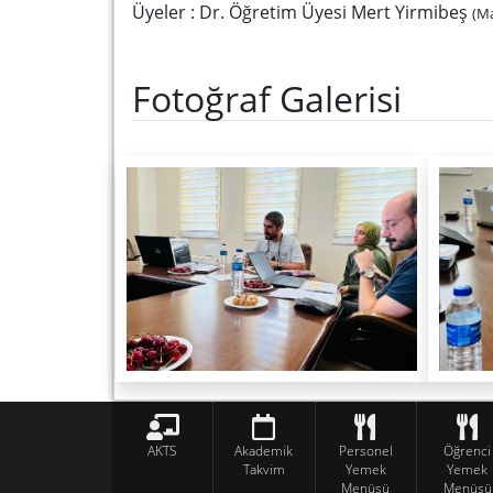
Üyeler : Dr. Öğretim Üyesi Mert Yirmibeş
(Ma
Fotoğraf Galerisi
AKTS
Akademik
Personel
Öğrenci
Takvim
Yemek
Yemek
Menüsü
Menüsü