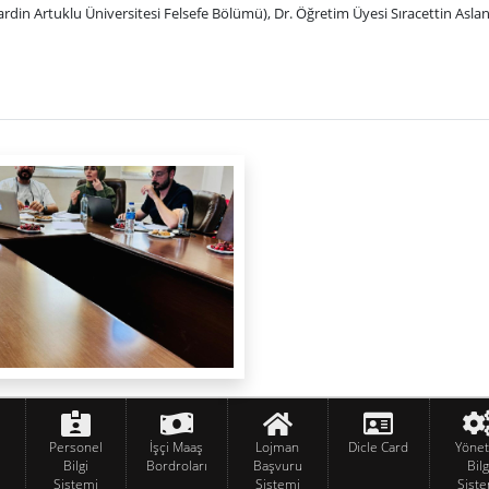
rdin Artuklu Üniversitesi Felsefe Bölümü)
, Dr. Öğretim Üyesi Sıracettin Asla
Personel
İşçi Maaş
Lojman
Dicle Card
Yöne
Bilgi
Bordroları
Başvuru
Bilg
Sistemi
Sistemi
Siste