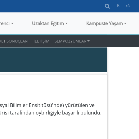
TR
EN
renci
Uzaktan Eğitim
Kampüste Yaşam
KET SONUÇLARI
İLETİŞİM
SEMPOZYUMLAR
yal Bilimler Ensititüsü'nde) yürütülen ve
risi tarafından oybirliğiyle başarılı bulundu.