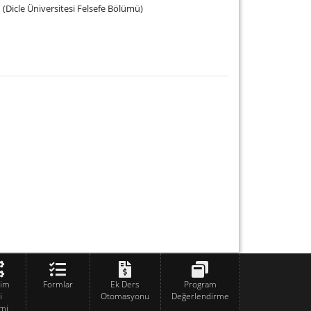
n (Dicle Üniversitesi Felsefe Bölümü)
tim
Formlar
Ek Ders
Program
i
Otomasyonu
Değerlendirme
mi